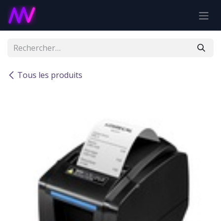
Se rendre au contenu
Tous les produits